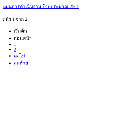
แผนการดำเนินงาน ปีงบประมาณ 2561
หน้า 1 จาก 2
เริ่มต้น
ก่อนหน้า
1
2
ต่อไป
สุดท้าย
ที่ทำการองค์การบร
ตะคุ อำเภอปักธง
โทรศัพท์/โทรสาร. 